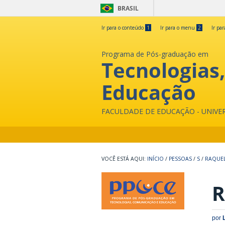
BRASIL
Ir para o conteúdo
1
Ir para o menu
2
Ir pa
Programa de Pós-graduação em
Tecnologias
Educação
FACULDADE DE EDUCAÇÃO - UNIVE
INÍCIO
/
PESSOAS
/
S
/
RAQUEL
R
por