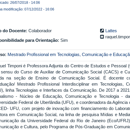
icado: 26/07/2018 - 14:06
ma modificação: 07/12/2022 - 16:06
o do Docente:
Colaborador
Lattes
raquel.timp
ponibilidade para Orientação:
Sim
so:
Mestrado Profissional em Tecnologias, Comunicação e Educaçã
uel Timponi é Professora Adjunta do Centro de Estudos e Pessoal 
o sensu do Curso de Auxiliar de Comunicação Social (CACS) e C
ada na seção de Ensino de Comunicação Social. É docente c
duação/ Mestrado Profissional Interdisciplinar em Tecnologia
), linha Tecnologias e Interfaces da Comunicação. De 2017 a 2021,
nalismo - Núcleo de Educação, Comunicação e Tecnologia - d
versidade Federal de Uberlândia (UFU), e coordenadora da Agência d
ED- UFU, com projeto de inovação com financiamento do Laborató
tora em Comunicação Social, na linha de pesquisa Mídias e Mediaç
unicação da Universidade Federal do Rio de Janeiro (Eco/UFRJ)
unicação e Cultura, pelo Programa de Pós-Graduação em Comunic