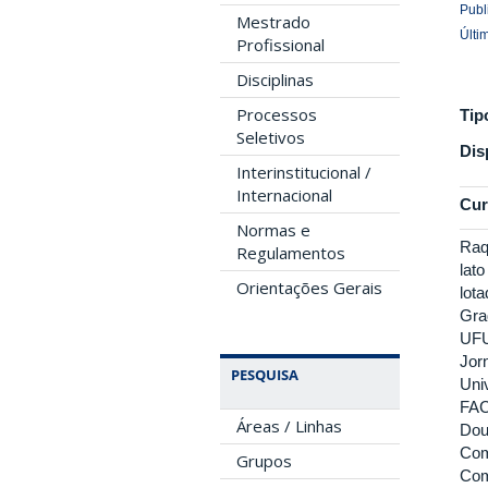
Publ
Mestrado
Últi
Profissional
Disciplinas
Processos
Tip
Seletivos
Dis
Interinstitucional /
Internacional
Cur
Normas e
Raq
Regulamentos
lat
Orientações Gerais
lot
Gra
UFU
Jor
PESQUISA
Uni
FAC
Áreas / Linhas
Dou
Com
Grupos
Com