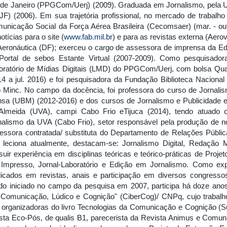
 de Janeiro (PPGCom/Uerj) (2009). Graduada em Jornalismo, pela U
JF) (2006). Em sua trajetória profissional, no mercado de trabalho
unicação Social da Força Aérea Brasileira (Cecomsaer) (mar. - out
otícias para o site (
www.fab.mil.br
) e para as revistas externa (Aerov
Aeronáutica (DF); exerceu o cargo de assessora de imprensa da Ed
Portal de sebos Estante Virtual (2007-2009). Como pesquisador
oratório de Mídias Digitais (LMD) do PPGCom/Uerj, com bolsa Qual
14 a jul. 2016) e foi pesquisadora da Fundação Biblioteca Nacional
o Minc. No campo da docência, foi professora do curso de Jornalis
sa (UBM) (2012-2016) e dos cursos de Jornalismo e Publicidade 
Almeida (UVA), campi Cabo Frio eTijuca (2014), tendo atuado
nalismo da UVA (Cabo Frio), setor responsável pela produção de 
fessora contratada/ substituta do Departamento de Relações Pública
 leciona atualmente, destacam-se: Jornalismo Digital, Redação Mu
suir experiência em disciplinas teóricas e teórico-práticas de Projet
Impresso, Jornal-Laboratório e Edição em Jornalismo. Como expe
licados em revistas, anais e participação em diversos congresso
do iniciado no campo da pesquisa em 2007, participa há doze anos
Comunicação, Lúdico e Cognição" (CiberCog)/ CNPq, cujo trabalh
 organizadoras do livro Tecnologias da Comunicação e Cognição (Sul
ista Eco-Pós, de qualis B1, parecerista da Revista Animus e Comun