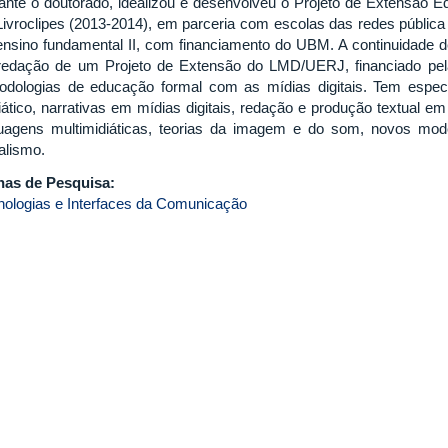
ante o doutorado, idealizou e desenvolveu o Projeto de Extensão 
Livroclipes (2013-2014), em parceria com escolas das redes pública 
ensino fundamental II, com financiamento do UBM. A continuidade de
redação de um Projeto de Extensão do LMD/UERJ, financiado pela
odologias de educação formal com as mídias digitais. Tem especi
iático, narrativas em mídias digitais, redação e produção textual em
guagens multimidiáticas, teorias da imagem e do som, novos mod
alismo.
has de Pesquisa:
nologias e Interfaces da Comunicação