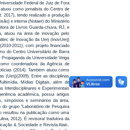
niversidade Federal de Juiz de Fora
 atuou como jornalista do Centro de
. 2017), tendo realizado a produção
isão) e interna (Notaer) do Ministério
itora de Livros Guarda-chuva, RJ, e
a, atuou na área de inovação pelo
itec de Inovação da Uerj (InovUerj)
 (2010-2011), com projeto financiado
mo do Centro Universitário de Barra
e Propaganda da Universidade Veiga
 como coordenadora da Agência de
notícias (2014). Também atuou como
s (Uerj)(2009). Entre as disciplinas
ltimídia, Mídias Digitais, além de
os Interdisciplinares e Experimentais
riência acadêmica, possui artigos
s, simpósios e seminários da área.
 do grupo "Laboratório de Pesquisa
o resultou na publicação como uma
ina, 2012). É revisora/ tradutora da
icação & Sociedade e Revista Alaic.