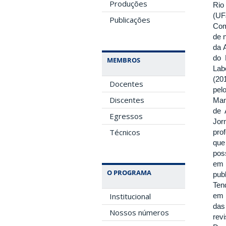
Produções
Rio
(UF
Publicações
Com
de n
da 
do 
MEMBROS
Lab
(20
Docentes
pel
Discentes
Man
de 
Egressos
Jor
Técnicos
pro
que
pos
em 
O PROGRAMA
pub
Ten
em 
Institucional
das
Nossos números
rev