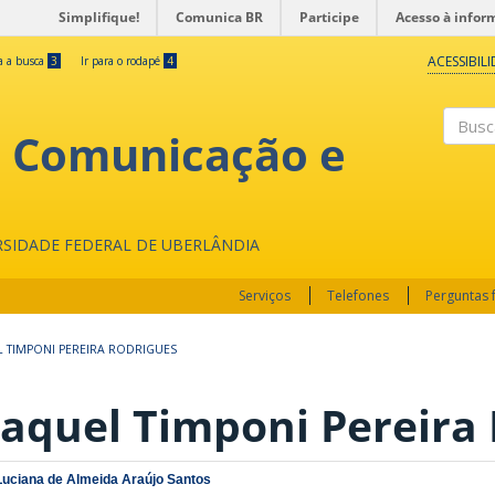
Simplifique!
Comunica BR
Participe
Acesso à infor
ACESSIBIL
ra a busca
3
Ir para o rodapé
4
, Comunicação e
Buscar
RSIDADE FEDERAL DE UBERLÂNDIA
Serviços
Telefones
Perguntas 
 TIMPONI PEREIRA RODRIGUES
aquel Timponi Pereira
Luciana de Almeida Araújo Santos