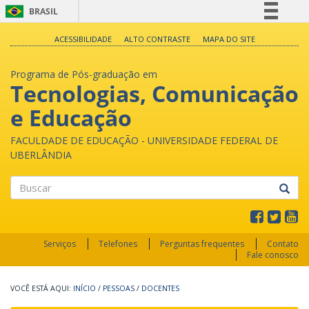
BRASIL
Simplifique!
ACESSIBILIDADE
ALTO CONTRASTE
MAPA DO SITE
Comunica BR
Programa de Pós-graduação em
Participe
Tecnologias, Comunicação
Acesso à informação
e Educação
Legislação
Canais
FACULDADE DE EDUCAÇÃO - UNIVERSIDADE FEDERAL DE
UBERLÂNDIA
Buscar
Serviços
Telefones
Perguntas frequentes
Contato
Fale conosco
INÍCIO
/
PESSOAS
/
DOCENTES