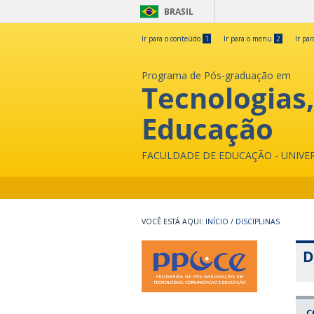
BRASIL
Ir para o conteúdo
1
Ir para o menu
2
Ir pa
Programa de Pós-graduação em
Tecnologias
Educação
FACULDADE DE EDUCAÇÃO - UNIVE
INÍCIO
/
DISCIPLINAS
D
C