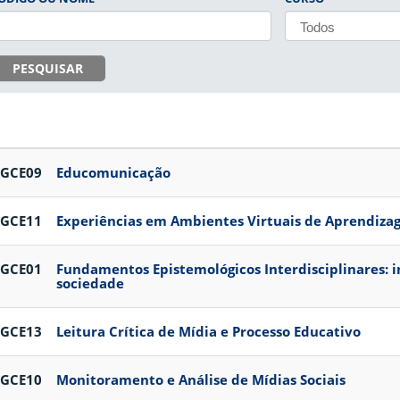
PESQUISAR
PGCE09
Educomunicação
PGCE11
Experiências em Ambientes Virtuais de Aprendiza
PGCE01
Fundamentos Epistemológicos Interdisciplinares: 
sociedade
PGCE13
Leitura Crítica de Mídia e Processo Educativo
PGCE10
Monitoramento e Análise de Mídias Sociais