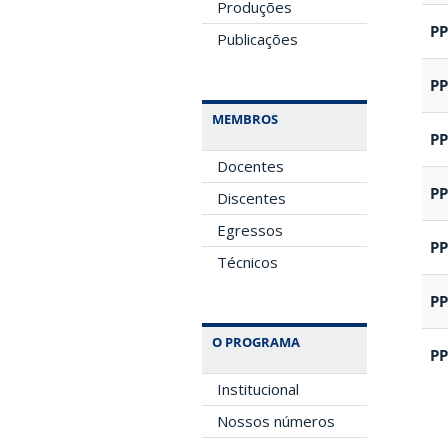
Produções
P
Publicações
P
MEMBROS
P
Docentes
P
Discentes
Egressos
P
Técnicos
P
O PROGRAMA
P
Institucional
Nossos números