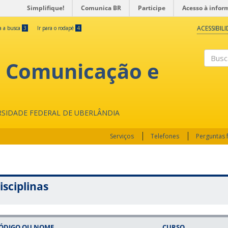
Simplifique!
Comunica BR
Participe
Acesso à infor
ACESSIBIL
ra a busca
3
Ir para o rodapé
4
, Comunicação e
Buscar
RSIDADE FEDERAL DE UBERLÂNDIA
Serviços
Telefones
Perguntas 
isciplinas
ÓDIGO OU NOME
CURSO