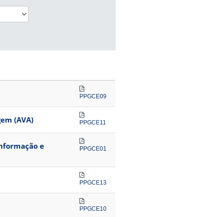
PPGCE09
gem (AVA)
PPGCE11
informação e
PPGCE01
PPGCE13
PPGCE10