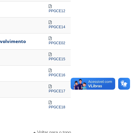
PPGCE12
PPGCE14
nvolvimento
PPGCE02
PPGCE15
PPGCE16
PPGCE17
PPGCE18
Voltar para o topo