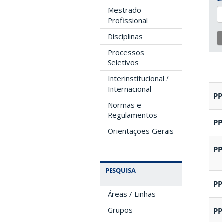
Mestrado
Profissional
Disciplinas
Processos
Seletivos
Interinstitucional /
Internacional
P
Normas e
Regulamentos
P
Orientações Gerais
P
PESQUISA
P
Áreas / Linhas
Grupos
P