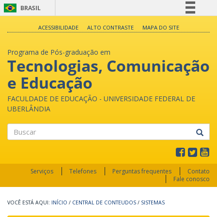
BRASIL
Simplifique!
ACESSIBILIDADE
ALTO CONTRASTE
MAPA DO SITE
Comunica BR
Programa de Pós-graduação em
Participe
Tecnologias, Comunicação
Acesso à informação
e Educação
Legislação
Canais
FACULDADE DE EDUCAÇÃO - UNIVERSIDADE FEDERAL DE
UBERLÂNDIA
Buscar
Serviços
Telefones
Perguntas frequentes
Contato
Fale conosco
INÍCIO
/
CENTRAL DE CONTEUDOS
/
SISTEMAS