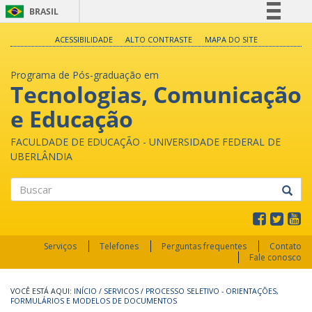
BRASIL
Simplifique!
ACESSIBILIDADE
ALTO CONTRASTE
MAPA DO SITE
Comunica BR
Programa de Pós-graduação em
Participe
Tecnologias, Comunicação
Acesso à informação
e Educação
Legislação
Canais
FACULDADE DE EDUCAÇÃO - UNIVERSIDADE FEDERAL DE
UBERLÂNDIA
Buscar
Serviços
Telefones
Perguntas frequentes
Contato
Fale conosco
INÍCIO
/
SERVICOS
/
PROCESSO SELETIVO - ORIENTAÇÕES,
FORMULÁRIOS E MODELOS DE DOCUMENTOS