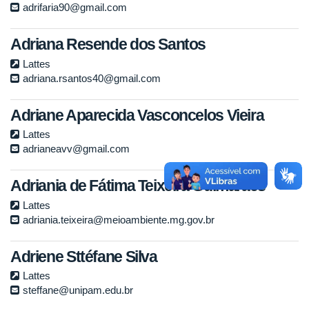
adrifaria90@gmail.com
Adriana Resende dos Santos
Lattes
adriana.rsantos40@gmail.com
Adriane Aparecida Vasconcelos Vieira
Lattes
adrianeavv@gmail.com
Adriania de Fátima Teixeira Guimarães
Lattes
adriania.teixeira@meioambiente.mg.gov.br
Adriene Sttéfane Silva
Lattes
steffane@unipam.edu.br