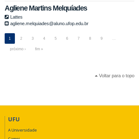
Agliene Martins Melquíades
Lattes
agliene.melquiades@aluno.ufop.edu.br
1
2
3
4
5
6
7
8
9
…
próximo ›
fim »
Voltar para o topo
UFU
A Universidade
Campi