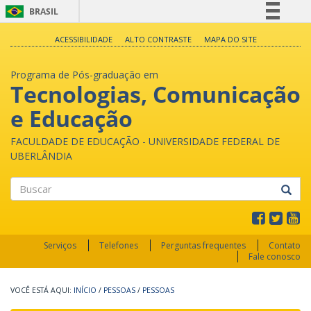
BRASIL
Simplifique!
ACESSIBILIDADE
ALTO CONTRASTE
MAPA DO SITE
Comunica BR
Programa de Pós-graduação em
Participe
Tecnologias, Comunicação
Acesso à informação
e Educação
Legislação
Canais
FACULDADE DE EDUCAÇÃO - UNIVERSIDADE FEDERAL DE
UBERLÂNDIA
Buscar
Serviços
Telefones
Perguntas frequentes
Contato
Fale conosco
INÍCIO
/
PESSOAS
/
PESSOAS