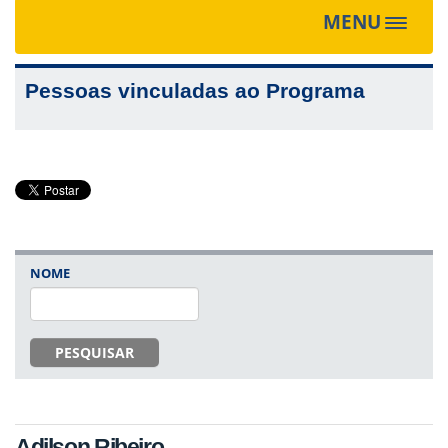
MENU
Toggle
navigat
Pessoas vinculadas ao Programa
NOME
PESQUISAR
Adilson Ribeiro