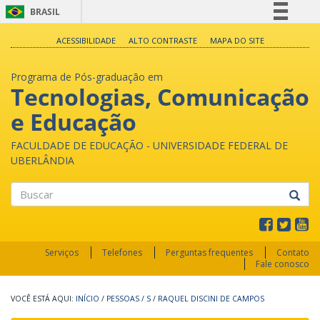
BRASIL
Simplifique!
ACESSIBILIDADE
ALTO CONTRASTE
MAPA DO SITE
Comunica BR
Programa de Pós-graduação em
Participe
Tecnologias, Comunicação
Acesso à informação
e Educação
Legislação
Canais
FACULDADE DE EDUCAÇÃO - UNIVERSIDADE FEDERAL DE
UBERLÂNDIA
Buscar
Serviços
Telefones
Perguntas frequentes
Contato
Fale conosco
INÍCIO
/
PESSOAS
/
S
/
RAQUEL DISCINI DE CAMPOS