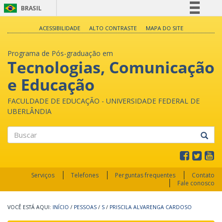
BRASIL
Simplifique!
ACESSIBILIDADE
ALTO CONTRASTE
MAPA DO SITE
Comunica BR
Programa de Pós-graduação em
Participe
Tecnologias, Comunicação
Acesso à informação
e Educação
Legislação
Canais
FACULDADE DE EDUCAÇÃO - UNIVERSIDADE FEDERAL DE
UBERLÂNDIA
Buscar
Serviços
Telefones
Perguntas frequentes
Contato
Fale conosco
INÍCIO
/
PESSOAS
/
S
/
PRISCILA ALVARENGA CARDOSO