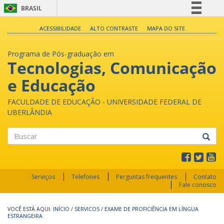
BRASIL
Simplifique!
ACESSIBILIDADE
ALTO CONTRASTE
MAPA DO SITE
Comunica BR
Programa de Pós-graduação em
Participe
Tecnologias, Comunicação
Acesso à informação
e Educação
Legislação
Canais
FACULDADE DE EDUCAÇÃO - UNIVERSIDADE FEDERAL DE
UBERLÂNDIA
Buscar
Serviços
Telefones
Perguntas frequentes
Contato
Fale conosco
INÍCIO
/
SERVICOS
/
EXAME DE PROFICIÊNCIA EM LÍNGUA
ESTRANGEIRA