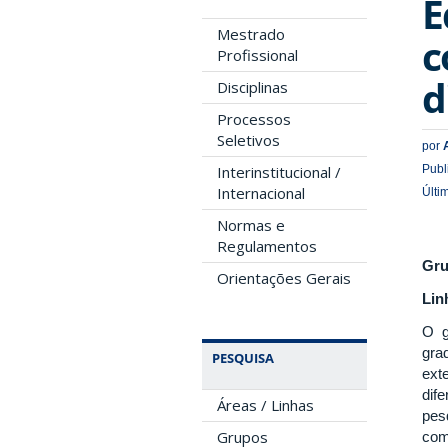
E
Mestrado
c
Profissional
d
Disciplinas
Processos
Seletivos
por
Interinstitucional /
Publ
Internacional
Últi
Normas e
Regulamentos
Gru
Orientações Gerais
Lin
O g
gra
PESQUISA
ext
dif
Áreas / Linhas
pes
Grupos
com