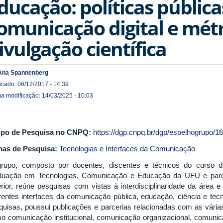
ducação: políticas pública
omunicação digital e métr
ivulgação científica
Ana Spannenberg
icado: 06/12/2017 - 14:39
ma modificação: 14/03/2025 - 10:03
po de Pesquisa no CNPQ:
https://dgp.cnpq.br/dgp/espelhogrupo/1
has de Pesquisa:
Tecnologias e Interfaces da Comunicação
rupo, composto por docentes, discentes e técnicos do curso 
duação em Tecnologias, Comunicação e Educação da UFU e parce
erior, reúne pesquisas com vistas à interdisciplinaridade da área 
erentes interfaces da comunicação pública, educação, ciência e tec
quisas, poussui publicações e parcerias relacionadas com as vária
o comunicação institucional, comunicação organizacional, comunicaç