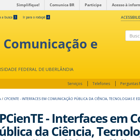
Simplifique!
Comunica BR
Participe
Acesso à infor
ACESSIBIL
ra a busca
3
Ir para o rodapé
4
, Comunicação e
Buscar
RSIDADE FEDERAL DE UBERLÂNDIA
Serviços
Telefones
Perguntas 
A
/
CPCIENTE - INTERFACES EM COMUNICAÇÃO PÚBLICA DA CIÊNCIA, TECNOLOGIAS E 
PCienTE - Interfaces em
ública da Ciência, Tecnolo